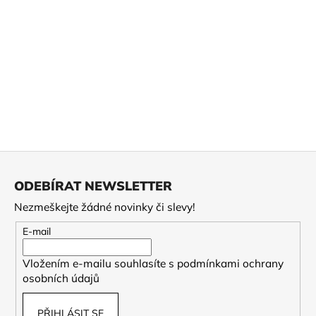
č
u
j
e
m
e
2026
KABUSÉ
YABUKITA
Z
MIDORI
á
395
ODEBÍRAT NEWSLETTER
Kč
p
Nezmeškejte žádné novinky či slevy!
a
t
E-mail
í
Vložením e-mailu souhlasíte s
podmínkami ochrany
osobních údajů
PŘIHLÁSIT SE