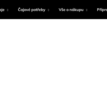
aje
Čajové potřeby
Vše o nákupu
Přípr
Co potřebujete najít?
HLEDAT
Doporučujeme