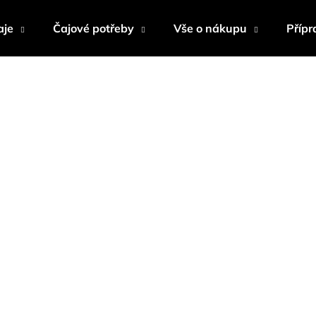
aje
Čajové potřeby
Vše o nákupu
Přípr
Co potřebujete najít?
HLEDAT
Doporučujeme