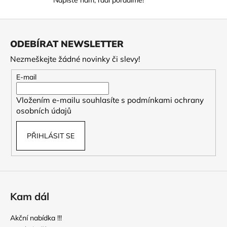
Z
á
ODEBÍRAT NEWSLETTER
p
Nezmeškejte žádné novinky či slevy!
a
t
E-mail
í
Vložením e-mailu souhlasíte s
podmínkami ochrany
osobních údajů
PŘIHLÁSIT SE
Kam dál
Akční nabídka !!!