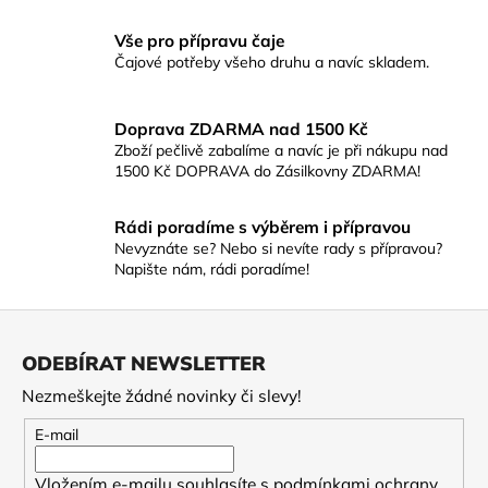
Vše pro přípravu čaje
Čajové potřeby všeho druhu a navíc skladem.
Doprava ZDARMA nad 1500 Kč
Zboží pečlivě zabalíme a navíc je při nákupu nad
1500 Kč DOPRAVA do Zásilkovny ZDARMA!
Rádi poradíme s výběrem i přípravou
Nevyznáte se? Nebo si nevíte rady s přípravou?
Napište nám, rádi poradíme!
Z
á
ODEBÍRAT NEWSLETTER
p
Nezmeškejte žádné novinky či slevy!
a
t
E-mail
í
Vložením e-mailu souhlasíte s
podmínkami ochrany