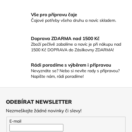
Vše pro přípravu čaje
Čajové potřeby všeho druhu a navíc skladem.
Doprava ZDARMA nad 1500 Kč
Zboží pečlivě zabalíme a navíc je při nákupu nad
1500 Kč DOPRAVA do Zásilkovny ZDARMA!
Rádi poradíme s výběrem i přípravou
Nevyznáte se? Nebo si nevíte rady s přípravou?
Napište nám, rádi poradíme!
Z
á
ODEBÍRAT NEWSLETTER
p
Nezmeškejte žádné novinky či slevy!
a
t
E-mail
í