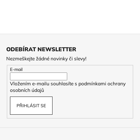
č
u
j
e
m
e
Z
á
ODEBÍRAT NEWSLETTER
p
2026
Nezmeškejte žádné novinky či slevy!
SONG
a
LUO
t
-
E-mail
ZELENÉ
í
ZLATO
Vložením e-mailu souhlasíte s
podmínkami ochrany
150
osobních údajů
Kč
PŘIHLÁSIT SE