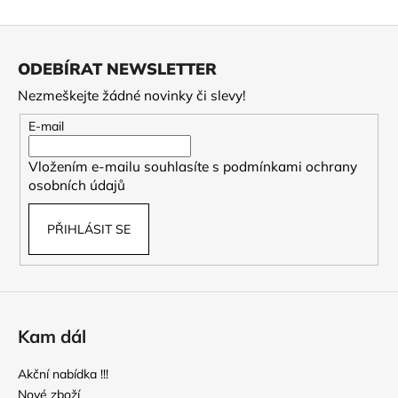
a
Z
j
á
í
ODEBÍRAT NEWSLETTER
p
t
Nezmeškejte žádné novinky či slevy!
a
?
t
E-mail
í
Vložením e-mailu souhlasíte s
podmínkami ochrany
osobních údajů
HLEDAT
PŘIHLÁSIT SE
D
o
p
Kam dál
o
r
Akční nabídka !!!
u
Nové zboží