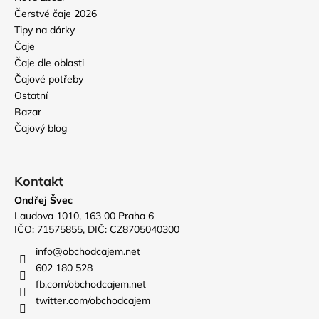
č
Čerstvé čaje 2026
u
Tipy na dárky
j
Čaje
e
Čaje dle oblasti
m
e
Čajové potřeby
Ostatní
Bazar
2026
Čajový blog
SENCHA
KOUSHUN
295
Kč
Kontakt
Ondřej Švec
Laudova 1010, 163 00 Praha 6
IČO: 71575855, DIČ: CZ8705040300
info
@
obchodcajem.net
602 180 528
fb.com/obchodcajem.net
twitter.com/obchodcajem