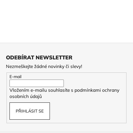
č
u
j
e
m
e
Z
2026
á
KABUSÉ
ODEBÍRAT NEWSLETTER
p
YABUKITA
MIDORI
Nezmeškejte žádné novinky či slevy!
a
395
t
E-mail
Kč
í
Vložením e-mailu souhlasíte s
podmínkami ochrany
osobních údajů
PŘIHLÁSIT SE