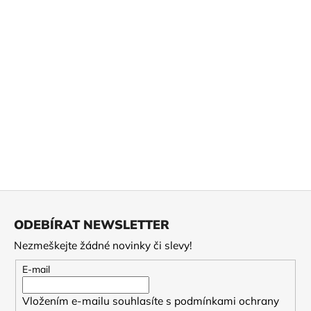
č
u
j
e
m
e
2026
KABUSÉ
YABUKITA
MIDORI
395
Kč
Z
á
ODEBÍRAT NEWSLETTER
p
Nezmeškejte žádné novinky či slevy!
a
t
E-mail
í
Vložením e-mailu souhlasíte s
podmínkami ochrany