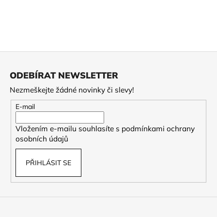
Z
á
ODEBÍRAT NEWSLETTER
p
Nezmeškejte žádné novinky či slevy!
a
t
E-mail
í
Vložením e-mailu souhlasíte s
podmínkami ochrany
osobních údajů
PŘIHLÁSIT SE