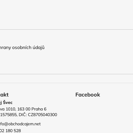
rany osobních údajů
akt
Facebook
j Švec
va 1010, 163 00 Praha 6
71575855, DIČ: CZ8705040300
nfo
@
obchodcajem.net
02 180 528