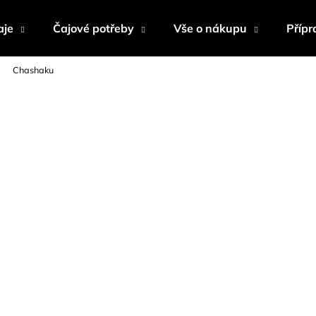
aje
Čajové potřeby
Vše o nákupu
Přípr
Chashaku
Co potřebujete najít?
HLEDAT
Doporučujeme