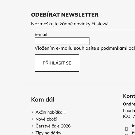
Z
á
ODEBÍRAT NEWSLETTER
p
Nezmeškejte žádné novinky či slevy!
a
t
E-mail
í
Vložením e-mailu souhlasíte s
podmínkami och
PŘIHLÁSIT SE
Kont
Kam dál
Ondře
Laudo
Akční nabídka !!!
IČO: 
Nové zboží
i
Čerstvé čaje 2026
6
Tipy na dárky