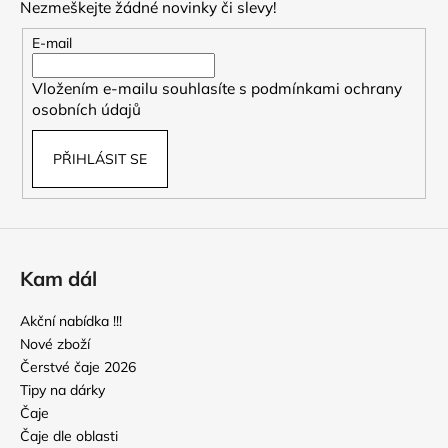
č
Nezmeškejte žádné novinky či slevy!
a
u
t
E-mail
j
í
e
Vložením e-mailu souhlasíte s
podmínkami ochrany
m
osobních údajů
e
PŘIHLÁSIT SE
2026
LONG
JING
SHI
FENG
A+
-
Kam dál
DRAČÍ
STUDNA
Akční nabídka !!!
ZE
SHI
Nové zboží
FENGU
Čerstvé čaje 2026
365
Tipy na dárky
Kč
Čaje
Čaje dle oblasti