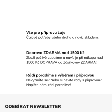
a
j
í
t
?
Vše pro přípravu čaje
Čajové potřeby všeho druhu a navíc skladem.
Doprava ZDARMA nad 1500 Kč
Zboží pečlivě zabalíme a navíc je při nákupu nad
HLEDAT
1500 Kč DOPRAVA do Zásilkovny ZDARMA!
Rádi poradíme s výběrem i přípravou
D
Nevyznáte se? Nebo si nevíte rady s přípravou?
o
Napište nám, rádi poradíme!
p
o
Z
r
á
ODEBÍRAT NEWSLETTER
u
p