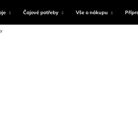
aje
Čajové potřeby
Vše o nákupu
Přípr
ky
Co potřebujete najít?
HLEDAT
Doporučujeme