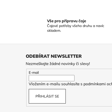
Vše pro přípravu čaje
Čajové potřeby všeho druhu a navíc
skladem.
Z
á
ODEBÍRAT NEWSLETTER
p
Nezmeškejte žádné novinky či slevy!
a
t
E-mail
í
Vložením e-mailu souhlasíte s
podmínkami och
PŘIHLÁSIT SE