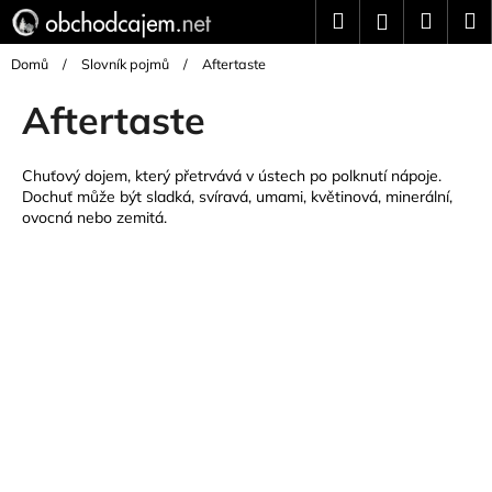
K
Přejít
Hledat
Náku
M
Přihlášení
na
o
Zpět
Zpět
obsah
košík
š
Domů
/
Slovník pojmů
/
Aftertaste
í
Aftertaste
C
k
o
p
Chuťový dojem, který přetrvává v ústech po polknutí nápoje.
Dochuť může být sladká, svíravá,
umami
, květinová, minerální,
o
ovocná nebo zemitá.
t
ř
e
b
u
j
e
t
e
n