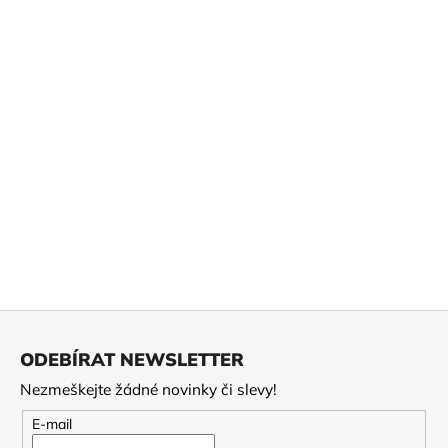
a
j
í
t
?
HLEDAT
D
Z
o
á
ODEBÍRAT NEWSLETTER
p
p
o
Nezmeškejte žádné novinky či slevy!
a
r
t
E-mail
u