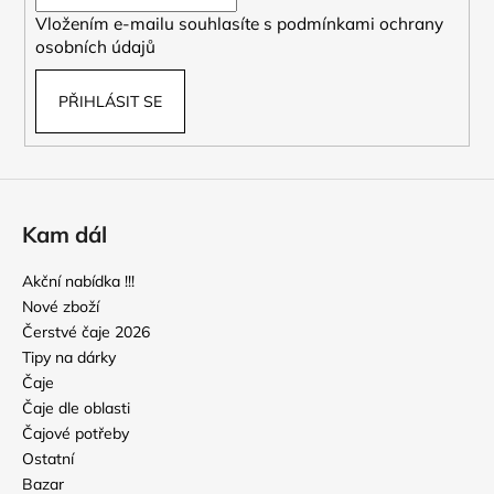
í
č
Vložením e-mailu souhlasíte s
podmínkami ochrany
u
osobních údajů
j
e
m
PŘIHLÁSIT SE
e
2026
SENCHA
HARUMIDORI
Kam dál
295
Kč
Akční nabídka !!!
Nové zboží
Čerstvé čaje 2026
Tipy na dárky
Čaje
Čaje dle oblasti
Čajové potřeby
Ostatní
Bazar