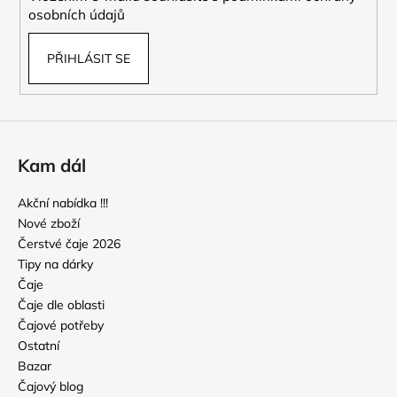
osobních údajů
a
j
PŘIHLÁSIT SE
í
t
?
Kam dál
Akční nabídka !!!
HLEDAT
Nové zboží
Čerstvé čaje 2026
Tipy na dárky
D
Čaje
o
Čaje dle oblasti
p
Čajové potřeby
o
Ostatní
r
Bazar
u
Čajový blog