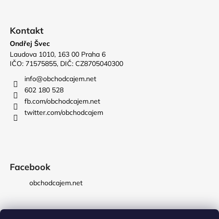
č
u
j
Kontakt
e
m
Ondřej Švec
e
Laudova 1010, 163 00 Praha 6
IČO: 71575855, DIČ: CZ8705040300
info
@
obchodcajem.net
2026
602 180 528
YUNNAN
MAO
fb.com/obchodcajem.net
FENG
twitter.com/obchodcajem
PREMIUM
-
OCHMÝŘENÝ
VRCHOLEK
Z
YUNNANU
Facebook
235
Kč
obchodcajem.net