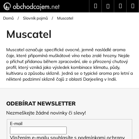
K
Přejít
Hledat
Náku
M
Přihlášení
na
o
Zpět
Zpět
obsah
košík
š
Domů
/
Slovník pojmů
/
Muscatel
í
Muscatel
C
k
o
p
Muscatel označuje specifické ovocné, jemně nasládlé
aroma
čaje, které připomíná muškátové víno nebo zralé hrozny. Nejde
o
o příchuť přidanou během zpracování, ale o přirozený chuťový
t
profil, který vzniká jako výsledek kombinace klimatu, půdy,
ř
kultivaru a způsobu sklizně. Jedná se o typické aroma pro letní a
některé podzimní sklizně čajů z oblasti Darjeeling v Indii.
e
b
Z
u
á
ODEBÍRAT NEWSLETTER
j
p
Nezmeškejte žádné novinky či slevy!
e
a
t
t
E-mail
e
í
n
Vložením e-mailu souhlasíte s
podmínkami ochrany