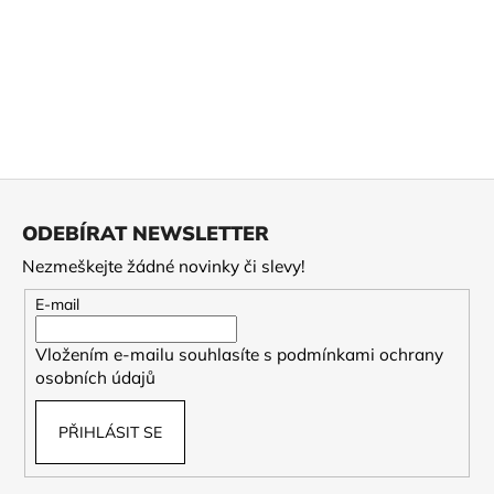
č
u
j
e
m
e
Z
2026
SENCHA
á
KOUSHUN
ODEBÍRAT NEWSLETTER
p
295
Nezmeškejte žádné novinky či slevy!
a
Kč
t
E-mail
í
Vložením e-mailu souhlasíte s
podmínkami ochrany
osobních údajů
PŘIHLÁSIT SE