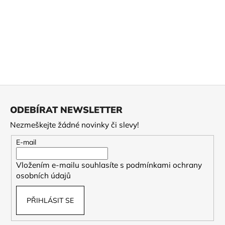
Z
á
ODEBÍRAT NEWSLETTER
p
Nezmeškejte žádné novinky či slevy!
a
t
E-mail
í
Vložením e-mailu souhlasíte s
podmínkami ochrany
osobních údajů
PŘIHLÁSIT SE