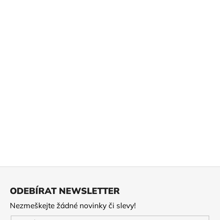
č
u
j
e
m
e
2026
SENCHA
OKUHARUKA
295
Kč
Z
á
ODEBÍRAT NEWSLETTER
p
Nezmeškejte žádné novinky či slevy!
a