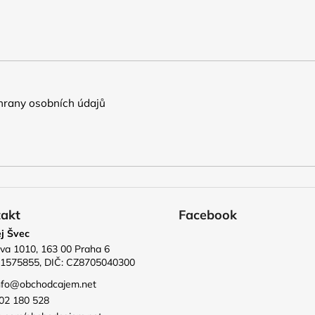
rany osobních údajů
akt
Facebook
j Švec
va 1010, 163 00 Praha 6
71575855, DIČ: CZ8705040300
nfo
@
obchodcajem.net
02 180 528