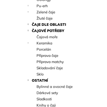
2026 SONG LUO - ZELENÉ ZLATO
l
Pu-erh
150 Kč
Zelené čaje
Žluté čaje
ČAJE DLE OBLASTI
ČAJOVÉ POTŘEBY
Čajová moře
Keramika
Porcelán
Příprava čaje
Příprava matchy
Skladování čaje
Sklo
OSTATNÍ
Bylinné a ovocné čaje
Dárkové sety
Sladkosti
Knihy o čaji