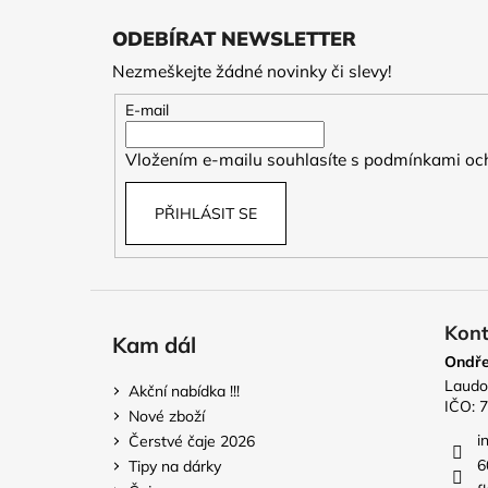
á
ODEBÍRAT NEWSLETTER
p
Nezmeškejte žádné novinky či slevy!
a
t
E-mail
í
Vložením e-mailu souhlasíte s
podmínkami och
PŘIHLÁSIT SE
Kont
Kam dál
Ondře
Laudo
Akční nabídka !!!
IČO: 
Nové zboží
i
Čerstvé čaje 2026
6
Tipy na dárky