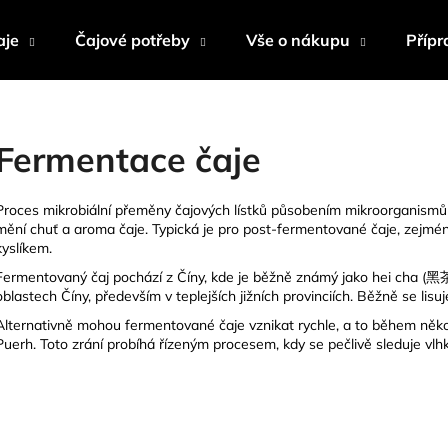
aje
Čajové potřeby
Vše o nákupu
Přípr
Co potřebujete najít?
Fermentace čaje
HLEDAT
Proces mikrobiální přeměny čajových lístků působením mikroorganismů (b
mění chuť a
aroma
čaje. Typická je pro post‑fermentované čaje, zejmé
kyslíkem.
Doporučujeme
Fermentovaný čaj pochází z Číny, kde je běžně známý jako hei cha (黑
oblastech Číny, především v teplejších jižních provinciích. Běžně se lisu
Alternativně mohou fermentované čaje vznikat rychle, a to během něko
Puerh. Toto zrání probíhá řízeným procesem, kdy se pečlivě sleduje vlhk