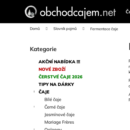
K
Přejít
na
o
Č
obsah
Zpět
Zpět
š
do
do
í
Domů
Slovník pojmů
Fermentace čaje
k
obchodu
obchodu
P
o
Kategorie
Přeskočit
s
kategorie
t
AKČNÍ NABÍDKA !!!
r
NOVÉ ZBOŽÍ
a
ČERSTVÉ ČAJE 2026
n
TIPY NA DÁRKY
n
ČAJE
í
Bílé čaje
p
Černé čaje
a
Jasmínové čaje
n
Mariage Frères
e
Oolongy