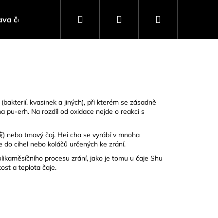
Hledat
Přihlášení
Nákupní
ava čaje
Čajový blog
košík
akterií, kvasinek a jiných), při kterém se zásadně
na pu‑erh. Na rozdíl od
oxidace
nejde o reakci s
茶) nebo tmavý čaj. Hei cha se vyrábí v mnoha
je do cihel nebo koláčů určených ke zrání.
likaměsíčního procesu zrání, jako je tomu u čaje
Shu
ost a teplota čaje.
Následující