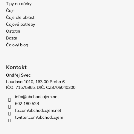
č
Tipy na dárky
u
Čaje
j
Čaje dle oblasti
e
Čajové potřeby
m
Ostatní
e
Bazar
Čajový blog
2026
SENCHA
OKUHARUKA
Kontakt
295
Kč
Ondřej Švec
Laudova 1010, 163 00 Praha 6
IČO: 71575855, DIČ: CZ8705040300
info
@
obchodcajem.net
602 180 528
fb.com/obchodcajem.net
twitter.com/obchodcajem