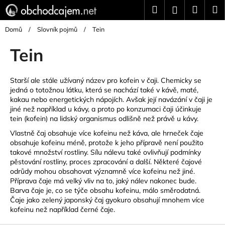
K
Přejít
Hledat
Náku
M
Přihlášení
na
o
Zpět
Zpět
obsah
košík
š
Domů
/
Slovník pojmů
/
Tein
í
Tein
C
k
o
p
Starší ale stále užívaný název pro kofein v čaji. Chemicky se
jedná o totožnou látku, která se nachází také v kávě, maté,
o
kakau nebo energetických nápojích. Avšak její navázání v čaji je
t
jiné než například u kávy, a proto po konzumaci čaji účinkuje
ř
tein
(kofein) na lidský organismus odlišně než právě u kávy.
e
Vlastně čaj obsahuje více kofeinu než káva, ale hrneček čaje
obsahuje kofeinu méně, protože k jeho přípravě není použito
b
takové množství rostliny. Sílu nálevu také ovlivňují podmínky
u
pěstování rostliny, proces zpracování a další. Některé čajové
j
odrůdy mohou obsahovat významně více kofeinu než jiné.
Příprava čaje má velký vliv na to, jaký nálev nakonec bude.
e
Barva čaje je, co se týče obsahu kofeinu, málo směrodatná.
t
Čaje jako zelený japonský čaj gyokuro obsahují mnohem více
e
kofeinu než například černé čaje.
n