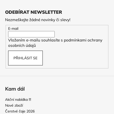
Z
a
á
ODEBÍRAT NEWSLETTER
j
p
í
Nezmeškejte žádné novinky či slevy!
a
t
t
E-mail
?
í
Vložením e-mailu souhlasíte s
podmínkami ochrany
osobních údajů
PŘIHLÁSIT SE
HLEDAT
D
o
Kam dál
p
o
Akční nabídka !!!
r
Nové zboží
u
Čerstvé čaje 2026