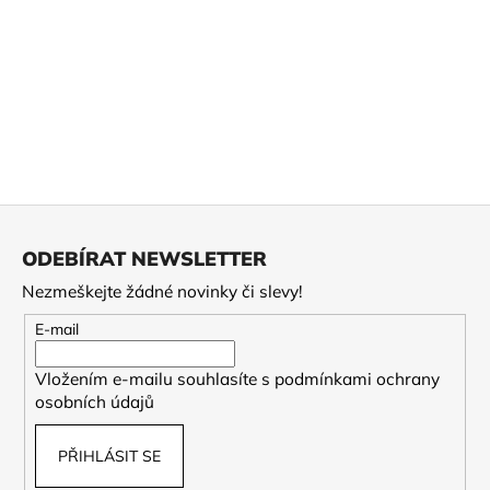
Z
á
ODEBÍRAT NEWSLETTER
p
Nezmeškejte žádné novinky či slevy!
a
t
E-mail
í
Vložením e-mailu souhlasíte s
podmínkami ochrany
osobních údajů
PŘIHLÁSIT SE