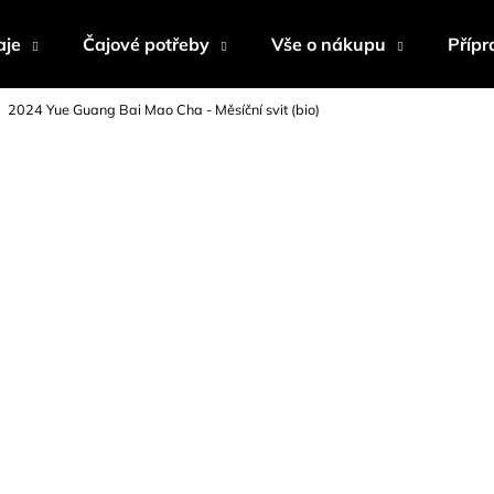
aje
Čajové potřeby
Vše o nákupu
Přípr
2024 Yue Guang Bai Mao Cha - Měsíční svit (bio)
Co potřebujete najít?
HLEDAT
Doporučujeme