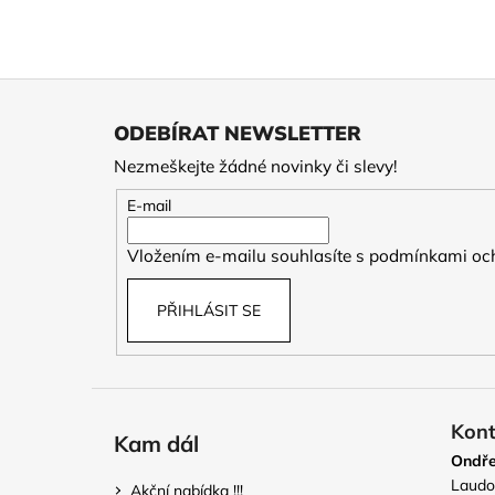
Z
á
ODEBÍRAT NEWSLETTER
p
Nezmeškejte žádné novinky či slevy!
a
t
E-mail
í
Vložením e-mailu souhlasíte s
podmínkami och
PŘIHLÁSIT SE
Kont
Kam dál
Ondře
Laudo
Akční nabídka !!!