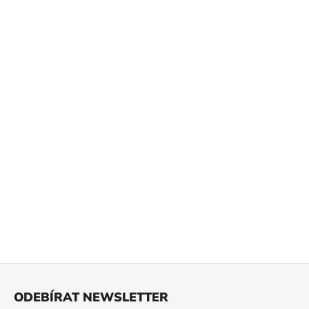
Z
á
ODEBÍRAT NEWSLETTER
p