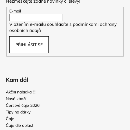
Nezmeškejte žádné novinky či slevy!
a
t
E-mail
í
Vložením e-mailu souhlasíte s
podmínkami ochrany
osobních údajů
PŘIHLÁSIT SE
Kam dál
Akční nabídka !!!
Nové zboží
Čerstvé čaje 2026
Tipy na dárky
Čaje
Čaje dle oblasti