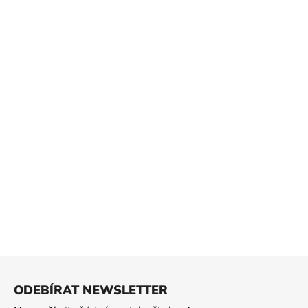
Z
á
ODEBÍRAT NEWSLETTER
p