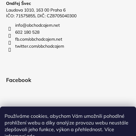
č
Ondřej Švec
u
Laudova 1010, 163 00 Praha 6
j
IČO: 71575855, DIČ: CZ8705040300
e
info
@
obchodcajem.net
m
602 180 528
e
fb.com/obchodcajem.net
twitter.com/obchodcajem
2026
LONG
JING
SHI
FENG
A+
Facebook
-
DRAČÍ
STUDNA
ZE
SHI
FENGU
Používáme cookies, abychom Vám umožnili pohodlné
365
Kč
prohlížení webu a díky analýze provozu webu neustále
zlepšovali jeho funkce, výkon a přehlednost. Více