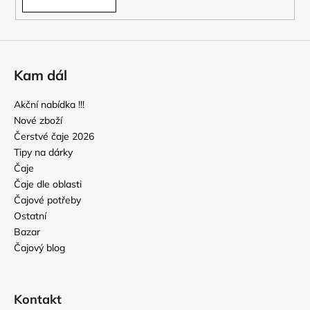
a
j
í
t
Kam dál
?
Akční nabídka !!!
Nové zboží
Čerstvé čaje 2026
Tipy na dárky
HLEDAT
Čaje
Čaje dle oblasti
Čajové potřeby
Ostatní
D
Bazar
o
Čajový blog
p
o
r
u
Kontakt