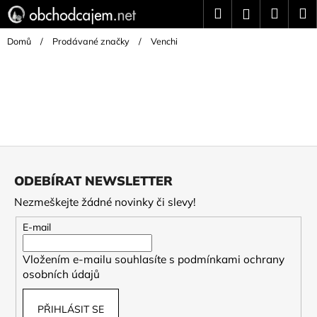
K
Přejít
Hledat
Náku
M
Přihlášení
na
o
Zpět
Zpět
obsah
košík
š
Domů
/
Prodávané značky
/
Venchi
í
C
k
o
p
o
t
Z
ř
á
ODEBÍRAT NEWSLETTER
e
p
Nezmeškejte žádné novinky či slevy!
b
a
u
t
E-mail
j
í
e
Vložením e-mailu souhlasíte s
podmínkami ochrany
osobních údajů
t
e
PŘIHLÁSIT SE
n