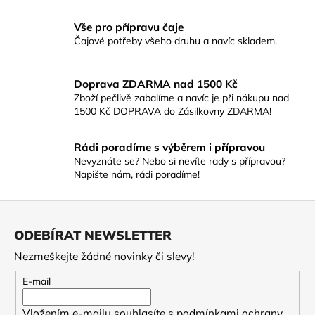
č
u
Vše pro přípravu čaje
j
Čajové potřeby všeho druhu a navíc skladem.
e
m
e
Doprava ZDARMA nad 1500 Kč
Zboží pečlivě zabalíme a navíc je při nákupu nad
1500 Kč DOPRAVA do Zásilkovny ZDARMA!
2026
FORMOSA
CUI
Rádi poradíme s výběrem i přípravou
YU
Nevyznáte se? Nebo si nevíte rady s přípravou?
BAOZHONG
Napište nám, rádi poradíme!
-
ZELENÝ
NEFRIT
Z
210
á
ODEBÍRAT NEWSLETTER
Kč
p
Nezmeškejte žádné novinky či slevy!
a
t
E-mail
í
Vložením e-mailu souhlasíte s
podmínkami ochrany