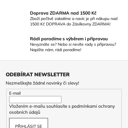
Doprava ZDARMA nad 1500 Kč
Zboží pečlivě zabalíme a navíc je při nákupu nad
1500 Kč DOPRAVA do Zásilkovny ZDARMA!
Rádi poradíme s výběrem i přípravou
Nevyznáte se? Nebo si nevíte rady s přípravou?
Napište nám, rádi poradíme!
Z
á
ODEBÍRAT NEWSLETTER
p
Nezmeškejte žádné novinky či slevy!
a
t
E-mail
í
Vložením e-mailu souhlasíte s
podmínkami ochrany
osobních údajů
PŘIHLÁSIT SE