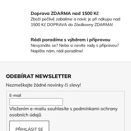
Doprava ZDARMA nad 1500 Kč
Zboží pečlivě zabalíme a navíc je při nákupu nad
1500 Kč DOPRAVA do Zásilkovny ZDARMA!
Rádi poradíme s výběrem i přípravou
Nevyznáte se? Nebo si nevíte rady s přípravou?
Napište nám, rádi poradíme!
Z
á
ODEBÍRAT NEWSLETTER
p
Nezmeškejte žádné novinky či slevy!
a
t
E-mail
í
Vložením e-mailu souhlasíte s
podmínkami ochrany
osobních údajů
PŘIHLÁSIT SE