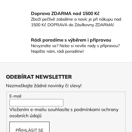
Doprava ZDARMA nad 1500 Kč
Zboží pečlivě zabalíme a navíc je při nákupu nad
1500 Kč DOPRAVA do Zásilkovny ZDARMA!
Rádi poradíme s výběrem i přípravou
Nevyznáte se? Nebo si nevíte rady s přípravou?
Napište nám, rádi poradíme!
Z
á
ODEBÍRAT NEWSLETTER
p
Nezmeškejte žádné novinky či slevy!
a
t
E-mail
í
Vložením e-mailu souhlasíte s
podmínkami ochrany
osobních údajů
PŘIHLÁSIT SE