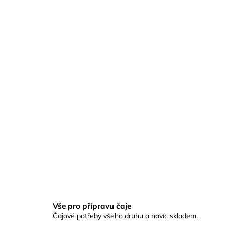
č
u
j
e
m
e
2026
SENCHA
HARUMIDORI
295
Kč
Vše pro přípravu čaje
Čajové potřeby všeho druhu a navíc skladem.