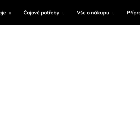
aje
Čajové potřeby
Vše o nákupu
Přípr
Co potřebujete najít?
HLEDAT
Doporučujeme