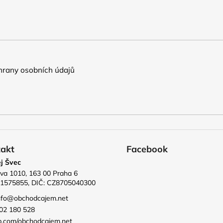
rany osobních údajů
akt
Facebook
j Švec
va 1010, 163 00 Praha 6
71575855, DIČ: CZ8705040300
nfo
@
obchodcajem.net
02 180 528
b.com/obchodcajem.net