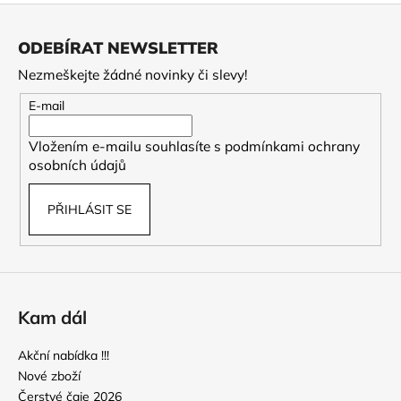
Z
á
ODEBÍRAT NEWSLETTER
p
Nezmeškejte žádné novinky či slevy!
a
t
E-mail
í
Vložením e-mailu souhlasíte s
podmínkami ochrany
osobních údajů
PŘIHLÁSIT SE
Kam dál
Akční nabídka !!!
Nové zboží
Čerstvé čaje 2026