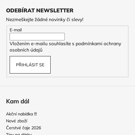
á
ODEBÍRAT NEWSLETTER
p
Nezmeškejte žádné novinky či slevy!
a
t
E-mail
í
Vložením e-mailu souhlasíte s
podmínkami ochrany
osobních údajů
PŘIHLÁSIT SE
Kam dál
Akční nabídka !!!
Nové zboží
Čerstvé čaje 2026
Tipy na dárky