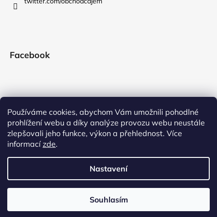
twitter.com/obchodcajem
Facebook
Používáme cookies, abychom Vám umožnili pohodlné
prohlížení webu a díky analýze provozu webu neustále
zlepšovali jeho funkce, výkon a přehlednost. Více
informací
zde
.
Nastavení
Vytvořil Shoptet
Souhlasím
Copyright 2026
obchodcajem.net
. Všechna práva vyhrazena.