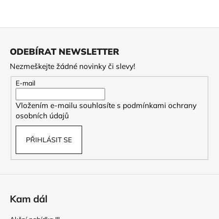
Z
á
ODEBÍRAT NEWSLETTER
p
Nezmeškejte žádné novinky či slevy!
a
t
E-mail
í
Vložením e-mailu souhlasíte s
podmínkami ochrany
osobních údajů
PŘIHLÁSIT SE
Kam dál