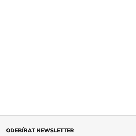
Z
á
ODEBÍRAT NEWSLETTER
p