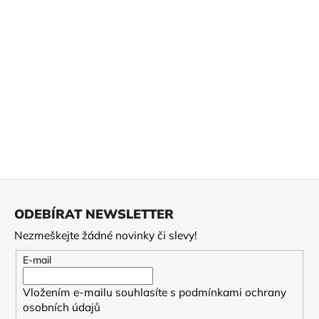
Z
á
ODEBÍRAT NEWSLETTER
p
Nezmeškejte žádné novinky či slevy!
a
t
E-mail
í
Vložením e-mailu souhlasíte s
podmínkami ochrany
osobních údajů