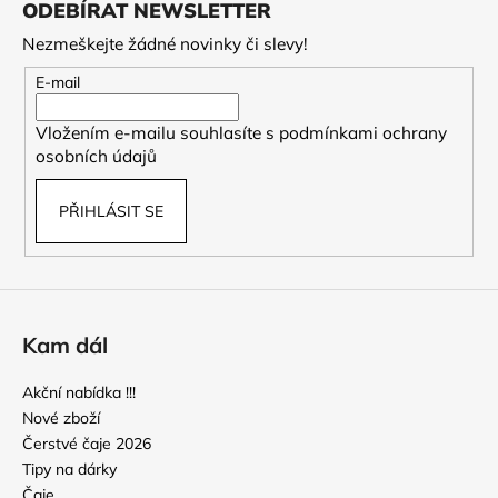
ODEBÍRAT NEWSLETTER
p
Nezmeškejte žádné novinky či slevy!
a
t
E-mail
í
Vložením e-mailu souhlasíte s
podmínkami ochrany
osobních údajů
PŘIHLÁSIT SE
Kam dál
Akční nabídka !!!
Nové zboží
Čerstvé čaje 2026
Tipy na dárky
Čaje