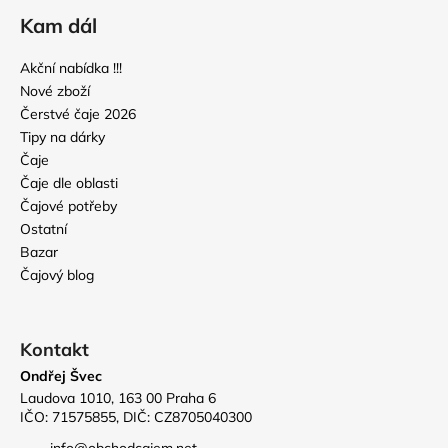
Kam dál
Akční nabídka !!!
Nové zboží
Čerstvé čaje 2026
Tipy na dárky
Čaje
Čaje dle oblasti
Čajové potřeby
Ostatní
Bazar
Čajový blog
Kontakt
Ondřej Švec
Laudova 1010, 163 00 Praha 6
IČO: 71575855, DIČ: CZ8705040300
info
@
obchodcajem.net