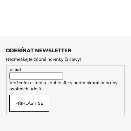
Z
á
ODEBÍRAT NEWSLETTER
p
Nezmeškejte žádné novinky či slevy!
a
t
E-mail
í
Vložením e-mailu souhlasíte s
podmínkami ochrany
osobních údajů
PŘIHLÁSIT SE