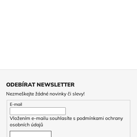
Z
á
ODEBÍRAT NEWSLETTER
p
Nezmeškejte žádné novinky či slevy!
a
t
E-mail
í
Vložením e-mailu souhlasíte s
podmínkami ochrany
osobních údajů