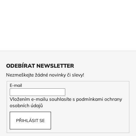
Z
á
ODEBÍRAT NEWSLETTER
p
Nezmeškejte žádné novinky či slevy!
a
t
E-mail
í
Vložením e-mailu souhlasíte s
podmínkami ochrany
osobních údajů
PŘIHLÁSIT SE