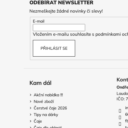
ODEBÍRAT NEWSLETTER
p
Nezmeškejte žádné novinky či slevy!
a
t
E-mail
í
Vložením e-mailu souhlasíte s
podmínkami och
PŘIHLÁSIT SE
Kont
Kam dál
Ondře
Laudo
Akční nabídka !!!
IČO: 
Nové zboží
i
Čerstvé čaje 2026
6
Tipy na dárky
f
Čaje
t
Čaje dle oblasti