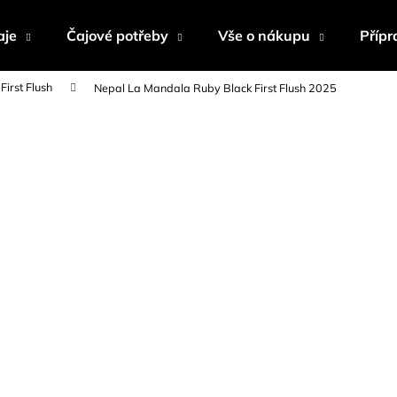
aje
Čajové potřeby
Vše o nákupu
Přípr
First Flush
Nepal La Mandala Ruby Black First Flush 2025
Co potřebujete najít?
HLEDAT
Doporučujeme