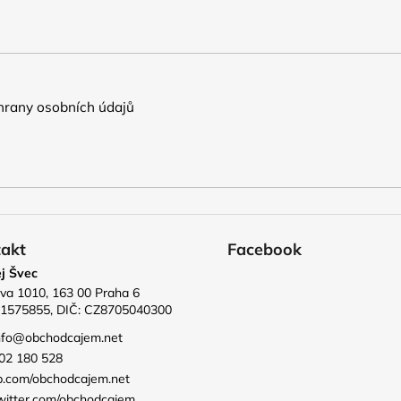
rany osobních údajů
akt
Facebook
j Švec
va 1010, 163 00 Praha 6
71575855, DIČ: CZ8705040300
nfo
@
obchodcajem.net
02 180 528
b.com/obchodcajem.net
witter.com/obchodcajem